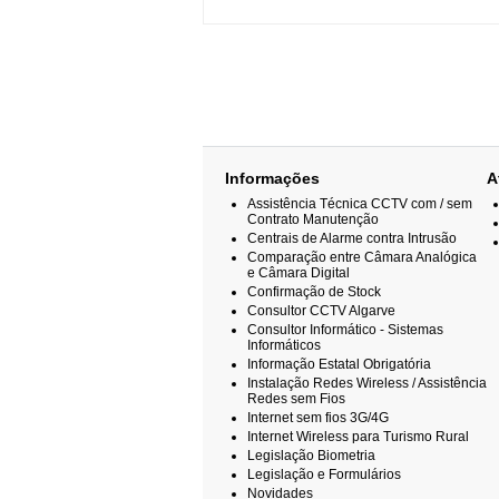
Informações
A
Assistência Técnica CCTV com / sem
Contrato Manutenção
Centrais de Alarme contra Intrusão
Comparação entre Câmara Analógica
e Câmara Digital
Confirmação de Stock
Consultor CCTV Algarve
Consultor Informático - Sistemas
Informáticos
Informação Estatal Obrigatória
Instalação Redes Wireless / Assistência
Redes sem Fios
Internet sem fios 3G/4G
Internet Wireless para Turismo Rural
Legislação Biometria
Legislação e Formulários
Novidades