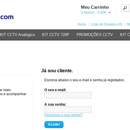
Meu Carrinho
0 item(s) - 0,00€
Início
Lista de Desejos (0)
M
KIT CCTV Analógico
KIT CCTV 720P
PROMOÇÕES CCTV
KIT 
Já sou cliente.
Escreva abaixo o seu e-mail e senha já registados.
ar mais
O seu e-mail:
dos e acompanhar
A sua senha:
Esqueceu a sua senha?