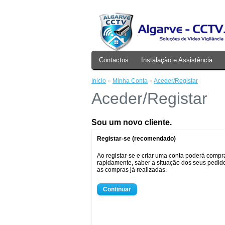
Contactos
Instalação e Assistência
Inicio
»
Minha Conta
»
Aceder/Registar
Aceder/Registar
Sou um novo cliente.
Registar-se (recomendado)
Ao registar-se e criar uma conta poderá compr
rapidamente, saber a situação dos seus pedi
as compras já realizadas.
Continuar