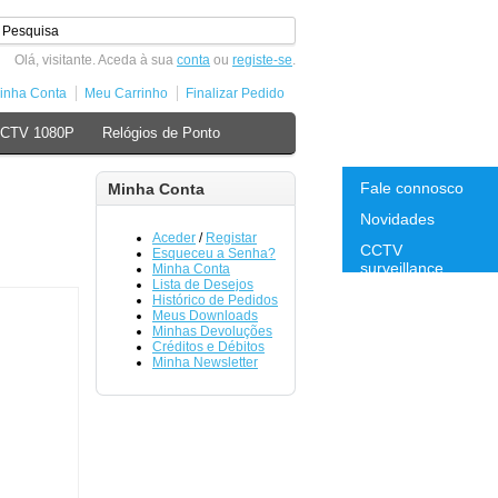
Olá, visitante. Aceda à sua
conta
ou
registe-se
.
inha Conta
Meu Carrinho
Finalizar Pedido
CCTV 1080P
Relógios de Ponto
Fale connosco
Minha Conta
Novidades
Aceder
/
Registar
CCTV
Esqueceu a Senha?
surveillance
Minha Conta
Lista de Desejos
Histórico de Pedidos
Meus Downloads
Minhas Devoluções
Créditos e Débitos
Minha Newsletter