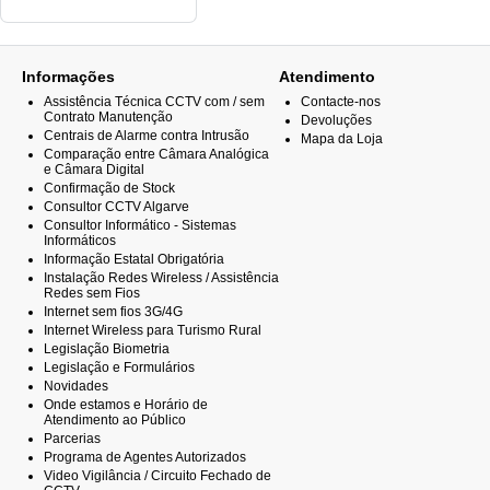
Informações
Atendimento
Assistência Técnica CCTV com / sem
Contacte-nos
Contrato Manutenção
Devoluções
Centrais de Alarme contra Intrusão
Mapa da Loja
Comparação entre Câmara Analógica
e Câmara Digital
Confirmação de Stock
Consultor CCTV Algarve
Consultor Informático - Sistemas
Informáticos
Informação Estatal Obrigatória
Instalação Redes Wireless / Assistência
Redes sem Fios
Internet sem fios 3G/4G
Internet Wireless para Turismo Rural
Legislação Biometria
Legislação e Formulários
Novidades
Onde estamos e Horário de
Atendimento ao Público
Parcerias
Programa de Agentes Autorizados
Video Vigilância / Circuito Fechado de