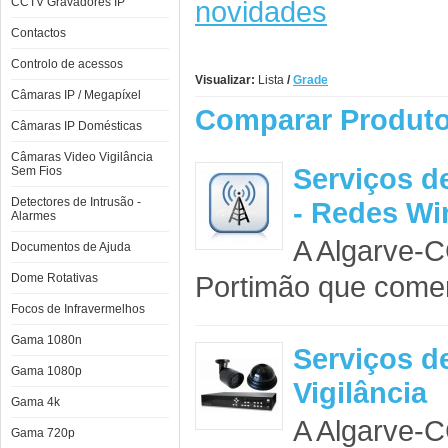
CCTV Gravadores IP
novidades
Contactos
Controlo de acessos
Visualizar:
Lista
/
Grade
Câmaras IP / Megapíxel
Comparar Produto
Câmaras IP Domésticas
Câmaras Video Vigilância
Serviços d
Sem Fios
Detectores de Intrusão -
- Redes Wi
Alarmes
A Algarve-
Documentos de Ajuda
Portimão que comerci
Dome Rotativas
Focos de Infravermelhos
Gama 1080n
Serviços d
Gama 1080p
Vigilância
Gama 4k
A Algarve-
Gama 720p