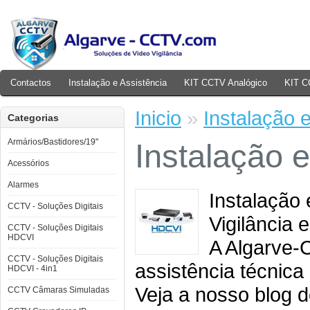
Contactos
Instalação e Assistência
KIT CCTV Analógico
KIT C
Inicio
»
Instalação 
Categorias
Armários/Bastidores/19"
Instalação e
Acessórios
Alarmes
Instalação
CCTV - Soluções Digitais
Vigilância 
CCTV - Soluções Digitais
HDCVI
A Algarve-
CCTV - Soluções Digitais
assistência técnica
HDCVI - 4in1
Veja a nosso blog d
CCTV Câmaras Simuladas