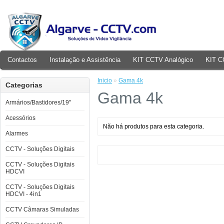
Contactos
Instalação e Assistência
KIT CCTV Analógico
KIT C
Inicio
»
Gama 4k
Categorias
Gama 4k
Armários/Bastidores/19"
Acessórios
Não há produtos para esta categoria.
Alarmes
CCTV - Soluções Digitais
CCTV - Soluções Digitais
HDCVI
CCTV - Soluções Digitais
HDCVI - 4in1
CCTV Câmaras Simuladas