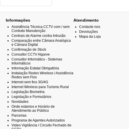
Informações
Atendimento
Assistência Técnica CCTV com / sem
Contacte-nos
Contrato Manutenção
Devoluções
Centrais de Alarme contra Intrusão
Mapa da Loja
Comparação entre Câmara Analógica
e Câmara Digital
Confirmação de Stock
Consultor CCTV Algarve
Consultor Informático - Sistemas
Informáticos
Informação Estatal Obrigatória
Instalação Redes Wireless / Assistência
Redes sem Fios
Internet sem fios 3G/4G
Internet Wireless para Turismo Rural
Legislação Biometria
Legislação e Formulários
Novidades
Onde estamos e Horário de
Atendimento ao Público
Parcerias
Programa de Agentes Autorizados
Video Vigilância / Circuito Fechado de