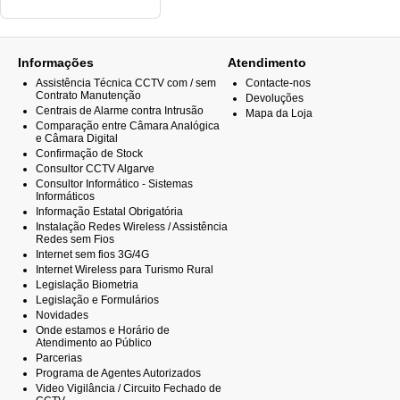
Informações
Atendimento
Assistência Técnica CCTV com / sem
Contacte-nos
Contrato Manutenção
Devoluções
Centrais de Alarme contra Intrusão
Mapa da Loja
Comparação entre Câmara Analógica
e Câmara Digital
Confirmação de Stock
Consultor CCTV Algarve
Consultor Informático - Sistemas
Informáticos
Informação Estatal Obrigatória
Instalação Redes Wireless / Assistência
Redes sem Fios
Internet sem fios 3G/4G
Internet Wireless para Turismo Rural
Legislação Biometria
Legislação e Formulários
Novidades
Onde estamos e Horário de
Atendimento ao Público
Parcerias
Programa de Agentes Autorizados
Video Vigilância / Circuito Fechado de