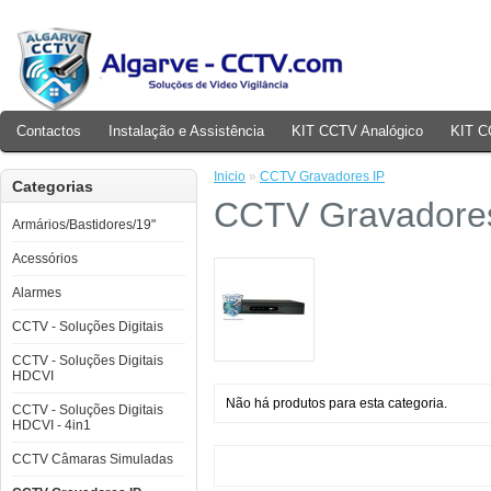
Contactos
Instalação e Assistência
KIT CCTV Analógico
KIT C
Inicio
»
CCTV Gravadores IP
Categorias
CCTV Gravadore
Armários/Bastidores/19"
Acessórios
Alarmes
CCTV - Soluções Digitais
CCTV - Soluções Digitais
HDCVI
Não há produtos para esta categoria.
CCTV - Soluções Digitais
HDCVI - 4in1
CCTV Câmaras Simuladas