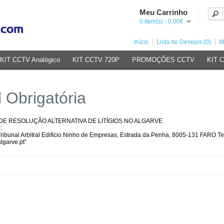
Meu Carrinho
0 item(s) - 0,00€
Início
Lista de Desejos (0)
M
KIT CCTV Analógico
KIT CCTV 720P
PROMOÇÕES CCTV
KIT 
 Obrigatória
ADE DE RESOLUÇÃO ALTERNATIVA DE LITÍGIOS NO ALGARVE
:
ribunal Arbitral Edifício Ninho de Empresas, Estrada da Penha, 8005-131 FARO Te
garve.pt”