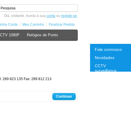
Olá, visitante. Aceda à sua
conta
ou
registe-se
.
inha Conta
Meu Carrinho
Finalizar Pedido
CCTV 1080P
Relógios de Ponto
Fale connosco
Novidades
CCTV
surveillance
l: 289 823 135 Fax: 289 812 213
Continuar