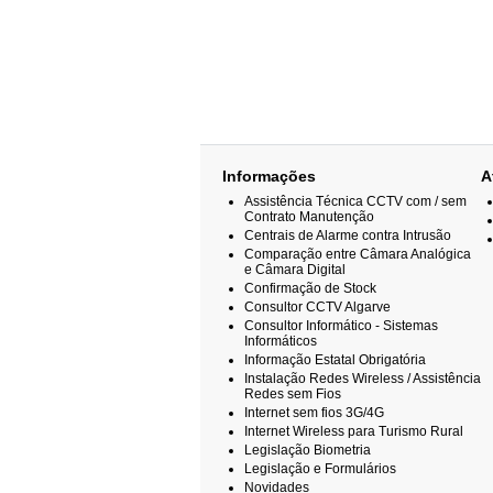
Informações
A
Assistência Técnica CCTV com / sem
Contrato Manutenção
Centrais de Alarme contra Intrusão
Comparação entre Câmara Analógica
e Câmara Digital
Confirmação de Stock
Consultor CCTV Algarve
Consultor Informático - Sistemas
Informáticos
Informação Estatal Obrigatória
Instalação Redes Wireless / Assistência
Redes sem Fios
Internet sem fios 3G/4G
Internet Wireless para Turismo Rural
Legislação Biometria
Legislação e Formulários
Novidades