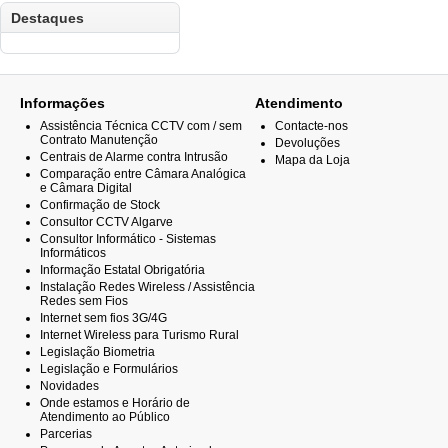
Destaques
Informações
Atendimento
Assistência Técnica CCTV com / sem
Contacte-nos
Contrato Manutenção
Devoluções
Centrais de Alarme contra Intrusão
Mapa da Loja
Comparação entre Câmara Analógica
e Câmara Digital
Confirmação de Stock
Consultor CCTV Algarve
Consultor Informático - Sistemas
Informáticos
Informação Estatal Obrigatória
Instalação Redes Wireless / Assistência
Redes sem Fios
Internet sem fios 3G/4G
Internet Wireless para Turismo Rural
Legislação Biometria
Legislação e Formulários
Novidades
Onde estamos e Horário de
Atendimento ao Público
Parcerias