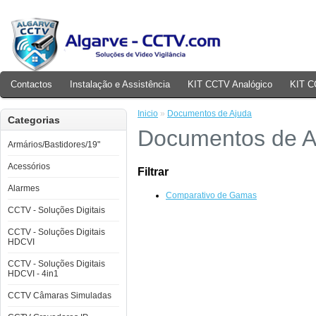
Contactos
Instalação e Assistência
KIT CCTV Analógico
KIT C
Inicio
»
Documentos de Ajuda
Categorias
Documentos de A
Armários/Bastidores/19"
Acessórios
Filtrar
Alarmes
Comparativo de Gamas
CCTV - Soluções Digitais
CCTV - Soluções Digitais
HDCVI
CCTV - Soluções Digitais
HDCVI - 4in1
CCTV Câmaras Simuladas