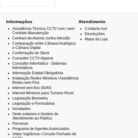
Informações
Atendimento
Assistência Técnica CCTV com / sem
Contacte-nos
Contrato Manutenção
Devoluções
Centrais de Alarme contra Intrusão
Mapa da Loja
Comparação entre Câmara Analógica
e Câmara Digital
Confirmação de Stock
Consultor CCTV Algarve
Consultor Informático - Sistemas
Informáticos
Informação Estatal Obrigatória
Instalação Redes Wireless / Assistência
Redes sem Fios
Internet sem fios 3G/4G
Internet Wireless para Turismo Rural
Legislação Biometria
Legislação e Formulários
Novidades
Onde estamos e Horário de
Atendimento ao Público
Parcerias
Programa de Agentes Autorizados
Video Vigilância / Circuito Fechado de