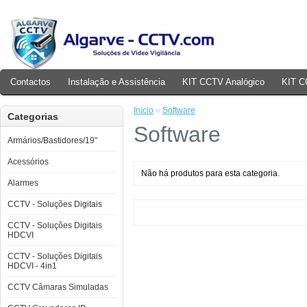
Contactos
Instalação e Assistência
KIT CCTV Analógico
KIT C
Inicio
»
Software
Categorias
Software
Armários/Bastidores/19"
Acessórios
Não há produtos para esta categoria.
Alarmes
CCTV - Soluções Digitais
CCTV - Soluções Digitais
HDCVI
CCTV - Soluções Digitais
HDCVI - 4in1
CCTV Câmaras Simuladas